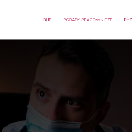
BHP
PORADY PRACOWNICZE
RY