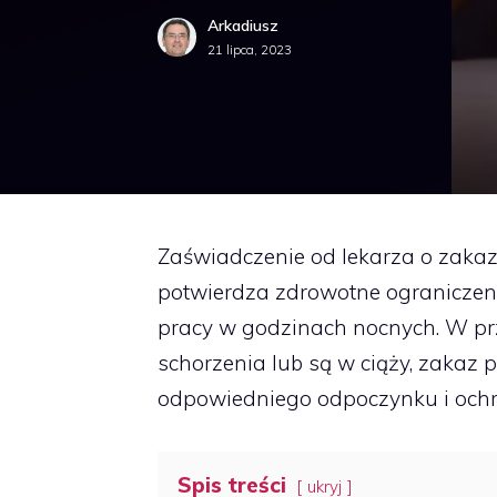
Arkadiusz
21 lipca, 2023
Zaświadczenie od lekarza o zaka
potwierdza zdrowotne ograniczen
pracy w godzinach nocnych. W prz
schorzenia lub są w ciąży, zakaz
odpowiedniego odpoczynku i ochr
Spis treści
ukryj