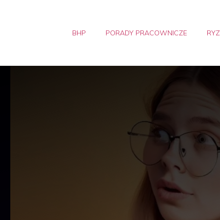
BHP
PORADY PRACOWNICZE
RY