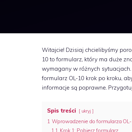
Witajcie! Dzisiaj chcielibyśmy por
10 to formularz, który ma duże zn
wymagany w różnych sytuacjach. W
formularz OL-10 krok po kroku, ab
informacje są poprawne. Przygotuj
Spis treści
ukryj
1
Wprowadzenie do formularza OL-
1.1
Krok 1: Pobierz formularz