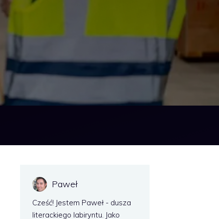
Paweł
Cześć! Jestem Paweł - dusza
literackiego labiryntu. Jako