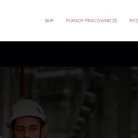
BHP
PORADY PRACOWNICZE
RY