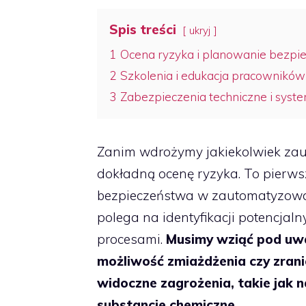
Spis treści
ukryj
1
Ocena ryzyka i planowanie bezpi
2
Szkolenia i edukacja pracowników
3
Zabezpieczenia techniczne i syst
Zanim wdrożymy jakiekolwiek zau
dokładną ocenę ryzyka. To pierws
bezpieczeństwa w zautomatyzowa
polega na identyfikacji potencja
procesami.
Musimy wziąć pod uwag
możliwość zmiażdżenia czy zranie
widoczne zagrożenia, takie jak n
substancje chemiczne.