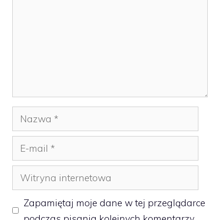
Nazwa
E-
mail
Witryna
internetowa
Zapamiętaj moje dane w tej przeglądarce
podczas pisania kolejnych komentarzy.